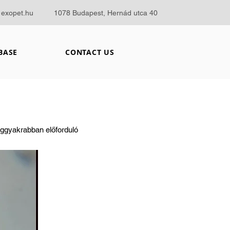
@exopet.hu
1078 Budapest, Hernád utca 40
BASE
CONTACT US
leggyakrabban előforduló