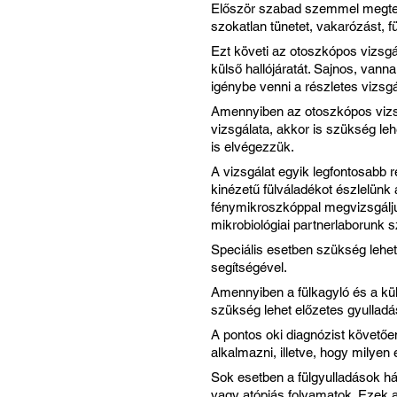
Először szabad szemmel megtekin
szokatlan tünetet, vakarózást, fü
Ezt követi az otoszkópos vizsgála
külső hallójáratát. Sajnos, vannak
igénybe venni a részletes vizsgá
Amennyiben az otoszkópos vizs
vizsgálata, akkor is szükség leh
is elvégezzük.
A vizsgálat egyik legfontosabb r
kinézetű fülváladékot észlelünk 
fénymikroszkóppal megvizsgálju
mikrobiológiai partnerlaborunk s
Speciális esetben szükség lehet
segítségével.
Amennyiben a fülkagyló és a kül
szükség lehet előzetes gyulladá
A pontos oki diagnózist követőe
alkalmazni, illetve, hogy milye
Sok esetben a fülgyulladások h
vagy atópiás folyamatok. Ezek 