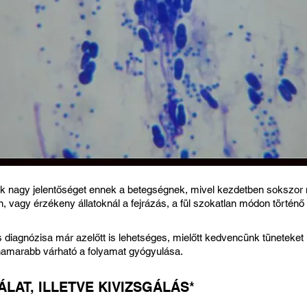
ak nagy jelentőséget ennek a betegségnek, mivel kezdetben sokszor
n, vagy érzékeny állatoknál a fejrázás, a fül szokatlan módon történő
ás diagnózisa már azelőtt is lehetséges, mielőtt kedvencünk tüneteket
 hamarabb várható a folyamat gyógyulása.
LAT, ILLETVE KIVIZSGÁLÁS*