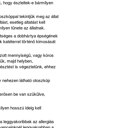
, hogy észleltek-e bármilyen
toszkóppal tekintjük meg az állat
ást, esetleg altatást kell
ilyen tünete az állatnak.
etséges a dobhártya épségének
ék katéterrel történő kimosását
úlzott mennyiségű, vagy kóros
jük, majd helyben,
észtést is végeztetünk, ehhez
gy nehezen látható otoszkóp
 erősen be van szűkülve,
lyen hosszú ideig kell
 leggyakoribbak az allergiás
dvenceinknél leggyakrabban a