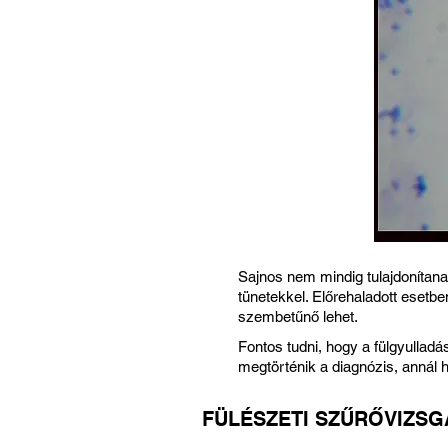
Sajnos nem mindig tulajdonítan
tünetekkel. Előrehaladott esetbe
szembetűnő lehet.
Fontos tudni, hogy a fülgyullad
megtörténik a diagnózis, annál
FÜLÉSZETI SZŰRŐVIZSGÁ