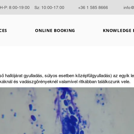
H-P: 8:00-19:00 Sz: 10:00-17:00
+36 1 585 8666
info
CES
ONLINE BOOKING
KNOWLEDGE 
ső hallójárat gyulladás, súlyos esetben középfülgyulladás) az egyik 
knál és vadászgörényeknél valamivel ritkábban találkozunk vele.