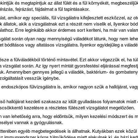
tjük és megtapintjuk az állat fülét és a fül környékét, megbeszéljük
lrázás, fejrázást, fájdalmat a fül tapintásakor.
t, amikor egy speciális, fül vizsgálatra kifejlesztett eszközzel, az o
 állatok, akik a vizsgálatnak ezt a részét nem viselik el, ilyenkor bódít
lathoz. Erre leginkább akkor érdemes sort keríteni, ha már van valam
gálat során olyan nagy mennyiségű váladékot látunk, hogy nem leh
et bódításos vagy altatásos vizsgálatra. Ilyenkor egyidejűleg a válad
észe a fülváladékból történő mintavétel. Ezt akkor végezzük el, ha t
a vizsgálat során. Az így nyert mintát gyorsfestési eljárással megfest
k. Amennyiben gennyes jellegű a váladék, baktérium- és gombateny
zolgáltatásit vesszük igénybe.
 endoszkópos fülvizsgálatra is, amikor nagyon szűk a hallójárat, va
ső hallójárat kezdeti szakasza az idült gyulladásos folyamatok miatt
scsökkentő kezelésre a részletes fülészeti vizsgálatot megelőzően.
n van lehetőség arra, hogy eldöntsük, milyen kezelési módszert és mi
n esélyei vannak a gyógyulásnak.
átterében egyéb megbetegedések is állhatnak. Kutyákban ezek közül a
az immunrendszer kóros túlműködése miatt alakulnak ki, és házi ke