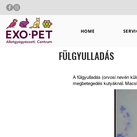
HOME
SERVI
FÜLGYULLADÁS
A fülgyulladás (orvosi nevén kül
megbetegedés kutyáknál. Macská