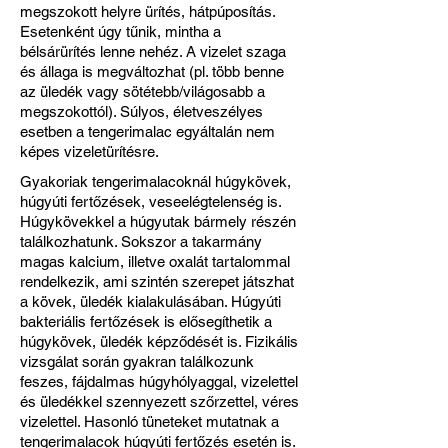
megszokott helyre ürítés, hátpúposítás.
Esetenként úgy tűnik, mintha a
bélsárürítés lenne nehéz. A vizelet szaga
és állaga is megváltozhat (pl. több benne
az üledék vagy sötétebb/világosabb a
megszokottól). Súlyos, életveszélyes
esetben a tengerimalac egyáltalán nem
képes vizeletürítésre.
Gyakoriak tengerimalacoknál húgykövek,
húgyúti fertőzések, veseelégtelenség is.
Húgykövekkel a húgyutak bármely részén
találkozhatunk. Sokszor a takarmány
magas kalcium, illetve oxalát tartalommal
rendelkezik, ami szintén szerepet játszhat
a kövek, üledék kialakulásában. Húgyúti
bakteriális fertőzések is elősegíthetik a
húgykövek, üledék képződését is. Fizikális
vizsgálat során gyakran találkozunk
feszes, fájdalmas húgyhólyaggal, vizelettel
és üledékkel szennyezett szőrzettel, véres
vizelettel. Hasonló tüneteket mutatnak a
tengerimalacok húgyúti fertőzés esetén is.