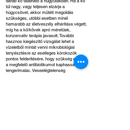
darab kő található a húgyutakban. Ha a kő
túl nagy, vagy teljesen elzárja a
húgycsövet, akkor műtéti megoldás
szükséges, utóbbi esetben minél
hamarabb az életveszély elhárítása végett,
míg ha a kő/kövek apró méretűek,
konzervatív terápia javasolt. További
hasznos kiegészítő vizsgálat lehet a
vizeletből mintát venni mikrobiológiai
tenyésztésre az esetleges kórokozók
pontos felderítésére, hogy szükség esetén
a megfelelő antibiotikumot kaphassa a
tengerimalac. Veseelégtelenség
diagnosztikájához ultrahang vizsgálattal,
illetve vérvétellel kerülhetünk közelebb.
Húgykövesség esetén fontos a további
kövek kialakulásának megelőzésére a
takarmányozás és tartás megreformálása:
alacsony kalciumtartalmú táp választása,
táp mennyiségi csökkentése és minél több
folyadékbevitel, sok zöld takarmány
etetése javasolt. A magas kalcium, illetve