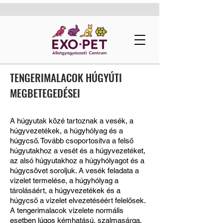
TENGERIMALACOK HÚGYÚTI
MEGBETEGEDÉSEI
A húgyutak közé tartoznak a vesék, a
húgyvezetékek, a húgyhólyag és a
húgycső. Tovább csoportosítva a felső
húgyutakhoz a vesét és a húgyvezetéket,
az alsó húgyutakhoz a húgyhólyagot és a
húgycsövet soroljuk. A vesék feladata a
vizelet termelése, a húgyhólyag a
tárolásáért, a húgyvezetékek és a
húgycső a vizelet elvezetéséért felelősek.
A tengerimalacok vizelete normális
esetben lúgos kémhatású, szalmasárga,