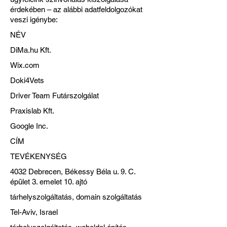
érdekében – az alábbi adatfeldolgozókat
veszi igénybe:
NÉV
DiMa.hu Kft.
Wix.com
Doki4Vets
Driver Team Futárszolgálat
Praxislab Kft.
Google Inc.
CÍM
TEVÉKENYSÉG
4032 Debrecen, Békessy Béla u. 9. C.
épület 3. emelet 10. ajtó
tárhelyszolgáltatás, domain szolgáltatás
Tel-Aviv, Israel