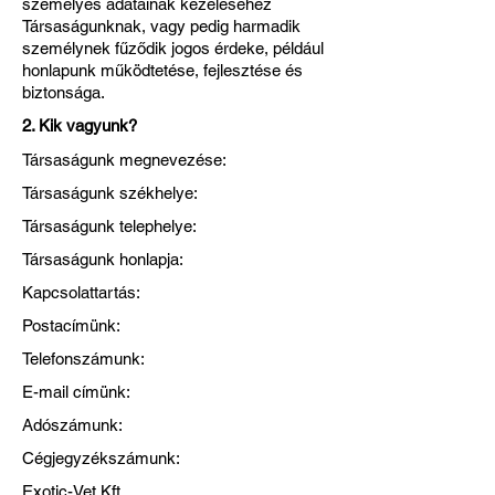
személyes adatainak kezeléséhez
Társaságunknak, vagy pedig harmadik
személynek fűződik jogos érdeke, például
honlapunk működtetése, fejlesztése és
biztonsága.
2. Kik vagyunk?
Társaságunk megnevezése:
Társaságunk székhelye:
Társaságunk telephelye:
Társaságunk honlapja:
Kapcsolattartás:
Postacímünk:
Telefonszámunk:
E-mail címünk:
Adószámunk:
Cégjegyzékszámunk:
Exotic-Vet Kft.