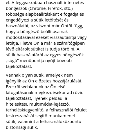
el. A leggyakrabban használt internetes
böngészők (Chrome, Firefox, stb.)
többsége alapbeállításként elfogadja és
engedélyezi a sütik letöltését és
használatát, az viszont már Öntől függ,
hogy a böngésző beállításainak
módosításával ezeket visszautasítja vagy
letiltja, illetve Ön a már a számítógépen
lévő eltárolt sütiket is tudja törölni. A
sütik használatáról az egyes böngészők
„súgó” menüpontja nyújt bővebb
tájékoztatást.
Vannak olyan sütik, amelyek nem
igénylik az Ön előzetes hozzájárulását.
Ezekről weblapunk az Ön első
látogatásának megkezdésekor ad rövid
tájékoztatást, ilyenek például a
hitelesítési, multimédia-lejátszó,
terheléskiegyenlítő, a felhasználói felület
testreszabását segítő munkamenet-
sütik, valamint a felhasználóközpontú
biztonsági sütik.