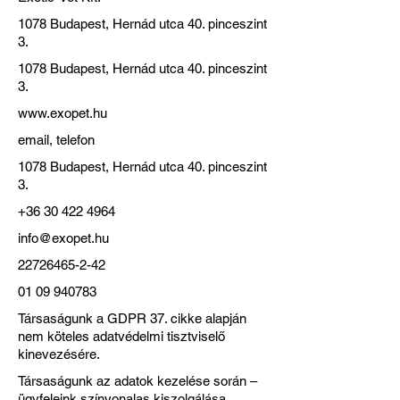
1078 Budapest, Hernád utca 40. pinceszint
3.
1078 Budapest, Hernád utca 40. pinceszint
3.
www.exopet.hu
email, telefon
1078 Budapest, Hernád utca 40. pinceszint
3.
+36 30 422 4964
info@exopet.hu
22726465-2-42
01 09 940783
Társaságunk a GDPR 37. cikke alapján
nem köteles adatvédelmi tisztviselő
kinevezésére.
Társaságunk az adatok kezelése során –
ügyfeleink színvonalas kiszolgálása