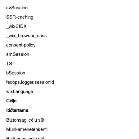
svSession
SSR-caching
_wixCIDX
_wix_browser_sess
consent-policy
smSession
TS*
bSession
fedops.logger.sessionId
wixLanguage
Célja
Időtartama
Biztonsági célú süti.
Munkamenetenkénti
Biztonsági célú süti.