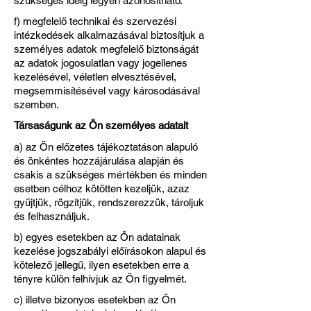
szükséges ideig legyen azonosítható.
f) megfelelő technikai és szervezési
intézkedések alkalmazásával biztosítjuk a
személyes adatok megfelelő biztonságát
az adatok jogosulatlan vagy jogellenes
kezelésével, véletlen elvesztésével,
megsemmisítésével vagy károsodásával
szemben.
Társaságunk az Ön személyes adatait
a) az Ön előzetes tájékoztatáson alapuló
és önkéntes hozzájárulása alapján és
csakis a szükséges mértékben és minden
esetben célhoz kötötten kezeljük, azaz
gyűjtjük, rögzítjük, rendszerezzük, tároljuk
és felhasználjuk.
b) egyes esetekben az Ön adatainak
kezelése jogszabályi előírásokon alapul és
kötelező jellegű, ilyen esetekben erre a
tényre külön felhívjuk az Ön figyelmét.
c) illetve bizonyos esetekben az Ön