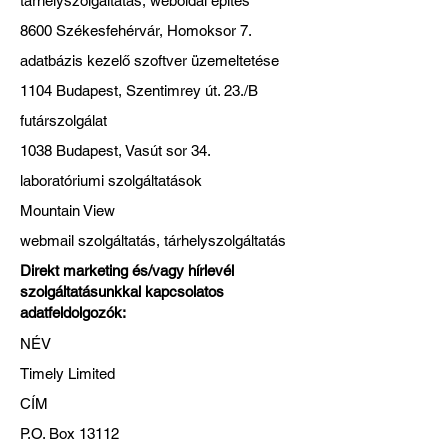
tárhelyszolgáltatás, weboldal építés
8600 Székesfehérvár, Homoksor 7.
adatbázis kezelő szoftver üzemeltetése
1104 Budapest, Szentimrey út. 23./B
futárszolgálat
1038 Budapest, Vasút sor 34.
laboratóriumi szolgáltatások
Mountain View
webmail szolgáltatás, tárhelyszolgáltatás
Direkt marketing és/vagy hírlevél
szolgáltatásunkkal kapcsolatos
adatfeldolgozók:
NÉV
Timely Limited
CÍM
P.O. Box 13112