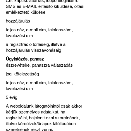
Cél: kapcsolattartás, időpontfoglalásról
SMS és E-MAIL értesítő kiküldése, oltási
emlékeztető küldése
hozzájárulás
teljes név, e-mail cím, telefonszám,
levelezési cím
a regisztráció törléséig, illetve a
hozzájárulás visszavonásáig
Ügyintézés, panasz
észrevételre, panaszra válaszadás
jogi kötelezettség
teljes név, e-mail cím, telefonszám,
levelezési cím
5 évig
A weboldalunk látogatóinktól csak akkor
kérjük személyes adataikat, ha
regisztrálni, bejelentkezni szeretnének,
illetve kérdőívek/űrlapok kitöltésében
szeretnének részt venni.