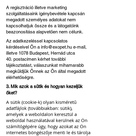
A regisztráció illetve marketing
szolgáltatásaink igénybevétele kapcsán
megadott személyes adatokat nem
kapcsolhatjuk össze és a látogatóink
beazonosítása alapvetően nem célunk.
Az adatkezeléssel kapcsolatos
kérdéseivel Ön a
info@exopet.hu
e-mail,
illetve 1078 Budapest, Hernád utca
40. postacímen kérhet további
tájékoztatást, válaszunkat mihamarabb
megküldjük Önnek az Ön által megadott
elérhetőségre.
3. Mik azok a sütik és hogyan kezeljük
őket?
A sütik (cookie-k) olyan kisméretű
adatfájlok (továbbiakban: sütik),
amelyek a weboldalon keresztül a
weboldal használatával kerülnek az Ön
számítógépére úgy, hogy azokat az Ön
internetes böngészője menti le és tárolja