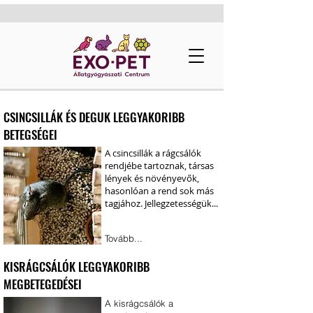
CSINCSILLÁK ÉS DEGUK LEGGYAKORIBB
BETEGSÉGEI
A csincsillák a rágcsálók
rendjébe tartoznak, társas
lények és növényevők,
hasonlóan a rend sok más
tagjához. Jellegzetességük...
Tovább...
KISRÁGCSÁLÓK LEGGYAKORIBB
MEGBETEGEDÉSEI
A kisrágcsálók a