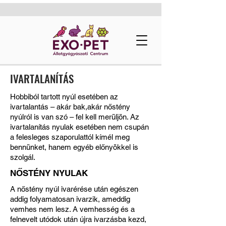
IVARTALANÍTÁS
Hobbiból tartott nyúl esetében az
ivartalantás – akár bak,akár nőstény
nyúlról is van szó – fel kell merüljön. Az
ivartalanítás nyulak esetében nem csupán
a felesleges szaporulattól kímél meg
bennünket, hanem egyéb előnyökkel is
szolgál.
NŐSTÉNY NYULAK
A nőstény nyúl ivarérése után egészen
addig folyamatosan ivarzik, ameddig
vemhes nem lesz. A vemhesség és a
felnevelt utódok után újra ivarzásba kezd,