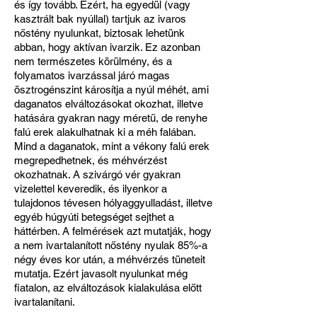
és így tovább. Ezért, ha egyedül (vagy
kasztrált bak nyúllal) tartjuk az ivaros
nőstény nyulunkat, biztosak lehetünk
abban, hogy aktívan ivarzik. Ez azonban
nem természetes körülmény, és a
folyamatos ivarzással járó magas
ösztrogénszint károsítja a nyúl méhét, ami
daganatos elváltozásokat okozhat, illetve
hatására gyakran nagy méretű, de renyhe
falú erek alakulhatnak ki a méh falában.
Mind a daganatok, mint a vékony falú erek
megrepedhetnek, és méhvérzést
okozhatnak. A szivárgó vér gyakran
vizelettel keveredik, és ilyenkor a
tulajdonos tévesen hólyaggyulladást, illetve
egyéb húgyúti betegséget sejthet a
háttérben. A felmérések azt mutatják, hogy
a nem ivartalanított nőstény nyulak 85%-a
négy éves kor után, a méhvérzés tüneteit
mutatja. Ezért javasolt nyulunkat még
fiatalon, az elváltozások kialakulása előtt
ivartalanítani.