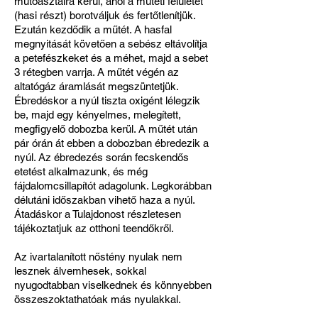
műtőasztalra kerül, ahol a műtéti felületet
(hasi részt) borotváljuk és fertőtlenítjük.
Ezután kezdődik a műtét. A hasfal
megnyitását követően a sebész eltávolítja
a petefészkeket és a méhet, majd a sebet
3 rétegben varrja. A műtét végén az
altatógáz áramlását megszüntetjük.
Ébredéskor a nyúl tiszta oxigént lélegzik
be, majd egy kényelmes, melegített,
megfigyelő dobozba kerül. A műtét után
pár órán át ebben a dobozban ébredezik a
nyúl. Az ébredezés során fecskendős
etetést alkalmazunk, és még
fájdalomcsillapítót adagolunk. Legkorábban
délutáni időszakban vihető haza a nyúl.
Átadáskor a Tulajdonost részletesen
tájékoztatjuk az otthoni teendőkről.
Az ivartalanított nőstény nyulak nem
lesznek álvemhesek, sokkal
nyugodtabban viselkednek és könnyebben
összeszoktathatóak más nyulakkal.