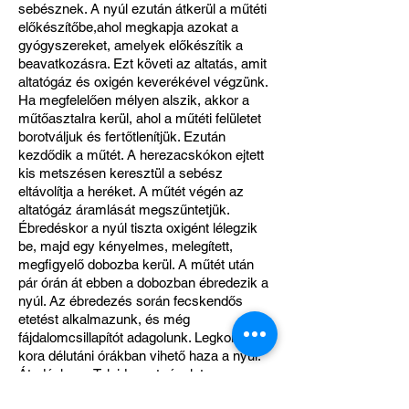
sebésznek. A nyúl ezután átkerül a műtéti
előkészítőbe,ahol megkapja azokat a
gyógyszereket, amelyek előkészítik a
beavatkozásra. Ezt követi az altatás, amit
altatógáz és oxigén keverékével végzünk.
Ha megfelelően mélyen alszik, akkor a
műtőasztalra kerül, ahol a műtéti felületet
borotváljuk és fertőtlenítjük. Ezután
kezdődik a műtét. A herezacskókon ejtett
kis metszésen keresztül a sebész
eltávolítja a heréket. A műtét végén az
altatógáz áramlását megszűntetjük.
Ébredéskor a nyúl tiszta oxigént lélegzik
be, majd egy kényelmes, melegített,
megfigyelő dobozba kerül. A műtét után
pár órán át ebben a dobozban ébredezik a
nyúl. Az ébredezés során fecskendős
etetést alkalmazunk, és még
fájdalomcsillapítót adagolunk. Legkorábban
kora délutáni órákban vihető haza a nyúl.
Átadáskor a Tulajdonost részletesen
tájékoztatjuk az otthoni teendőkről.