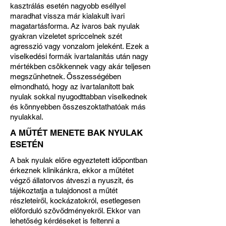
kasztrálás esetén nagyobb eséllyel
maradhat vissza már kialakult ivari
magatartásforma. Az ivaros bak nyulak
gyakran vizeletet spriccelnek szét
agresszió vagy vonzalom jeleként. Ezek a
viselkedési formák ivartalanítás után nagy
mértékben csökkennek vagy akár teljesen
megszűnhetnek. Összességében
elmondható, hogy az ivartalanított bak
nyulak sokkal nyugodttabban viselkednek
és könnyebben összeszoktathatóak más
nyulakkal.
A MŰTÉT MENETE BAK NYULAK
ESETÉN
A bak nyulak előre egyeztetett időpontban
érkeznek klinikánkra, ekkor a műtétet
végző állatorvos átveszi a nyuszit, és
tájékoztatja a tulajdonost a műtét
részleteiről, kockázatokról, esetlegesen
előforduló szövődményekről. Ekkor van
lehetőség kérdéseket is feltenni a