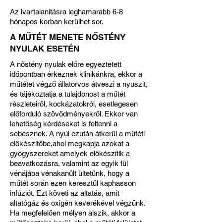
Az ivartalanításra leghamarabb 6-8
hónapos korban kerülhet sor.
A MŰTÉT MENETE NŐSTÉNY
NYULAK ESETÉN
A nőstény nyulak előre egyeztetett
időpontban érkeznek klinikánkra, ekkor a
műtétet végző állatorvos átveszi a nyuszit,
és tájékoztatja a tulajdonost a műtét
részleteiről, kockázatokról, esetlegesen
előforduló szövődményekről. Ekkor van
lehetőség kérdéseket is feltenni a
sebésznek. A nyúl ezután átkerül a műtéti
előkészítőbe,ahol megkapja azokat a
gyógyszereket amelyek előkészítik a
beavatkozásra, valamint az egyik fül
vénájába vénakanült ültetünk, hogy a
műtét során ezen keresztül kaphasson
infúziót. Ezt követi az altatás, amit
altatógáz és oxigén keverékével végzünk.
Ha megfelelően mélyen alszik, akkor a