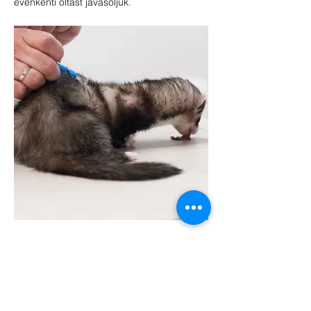
évenkénti oltást javasoljuk.
VISSZA