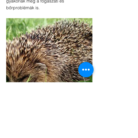
gyakoriak még a fogászati és
bőrproblémák is.
VISSZA