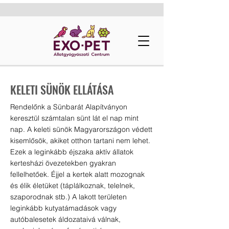
KELETI SÜNÖK ELLÁTÁSA
Rendelőnk a Sünbarát Alapítványon
keresztül számtalan sünt lát el nap mint
nap. A keleti sünök Magyarországon védett
kisemlősök, akiket otthon tartani nem lehet.
Ezek a leginkább éjszaka aktív állatok
kertesházi övezetekben gyakran
fellelhetőek. Éjjel a kertek alatt mozognak
és élik életüket (táplálkoznak, telelnek,
szaporodnak stb.) A lakott területen
leginkább kutyatámadások vagy
autóbalesetek áldozataivá válnak,