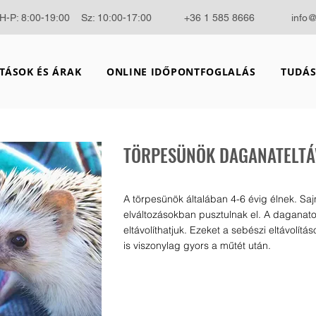
H-P: 8:00-19:00 Sz: 10:00-17:00
+36 1 585 8666
info
TÁSOK ÉS ÁRAK
ONLINE IDŐPONTFOGLALÁS
TUDÁS
TÖRPESÜNÖK DAGANATELTÁ
A törpesünök általában 4-6 évig élnek. S
elváltozásokban pusztulnak el. A daganat
eltávolíthatjuk. Ezeket a sebészi eltávolításo
is viszonylag gyors a műtét után.