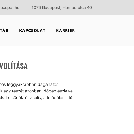
@exopet.hu
1078 Budapest, Hernád utca 40
TÁR
KAPCSOLAT
KARRIER
VOLÍTÁSA
ajnos leggyakrabban daganatos
ok egy részét azonban időben észlelve
kat a sünök jól viselik, a felépülési idő