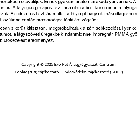
 mértékben eltávolítjuk. Ennek gyakran anatómiai akadályai vannak. A
tos. A tályogüreg alapos tisztítása után a bőrt körkörösen a tályoga
uk. Rendszeres tisztítás mellett a tályogot hagyjuk másodlagosan m
tót, szükség esetén mesterséges táplálást végzünk.
san sikerült kitisztítani, megpróbálhatjuk a zárt sebkezelést. Ilyenk
átumot, a lágyszöveti üregekbe klindanmicinnel impregnált PMMA gy
b utókezelést eredményez.
Copyright © 2025 Exo-Pet Állatgyógyászati Centrum
Cookie (süti) tájékoztató
Adatvédelmi tájékoztató (GDPR)