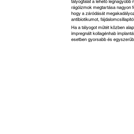
tályogfalat a lehető legnagyobb
rágóizmok megtartása nagyon fon
hogy a záródását megakadályozz
antibiotikumot, fájdalomcsillapí
Ha a tályogot műtét közben alapo
impregnált kollagénhab implant
esetben gyorsabb és egyszerűb