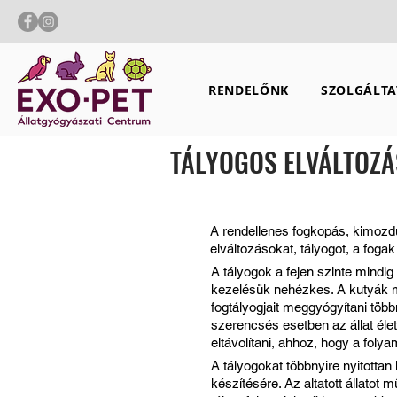
RENDELŐNK
SZOLGÁLTA
TÁLYOGOS ELVÁLTOZ
A rendellenes fogkopás, kimozd
elváltozásokat, tályogot, a foga
A tályogok a fejen szinte mindig
kezelésük nehézkes. A kutyák ma
fogtályogjait meggyógyítani töb
szerencsés esetben az állat él
eltávolítani, ahhoz, hogy a fol
A tályogokat többnyire nyitotta
készítésére. Az altatott állatot m