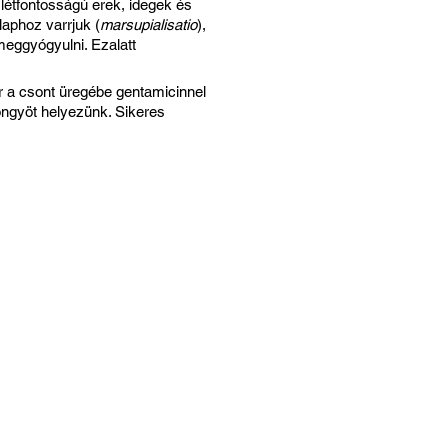
 létfontosságú erek, idegek és
laphoz varrjuk (
marsupialisatio
),
eggyógyulni. Ezalatt
or a csont üregébe gentamicinnel
öngyöt helyezünk. Sikeres