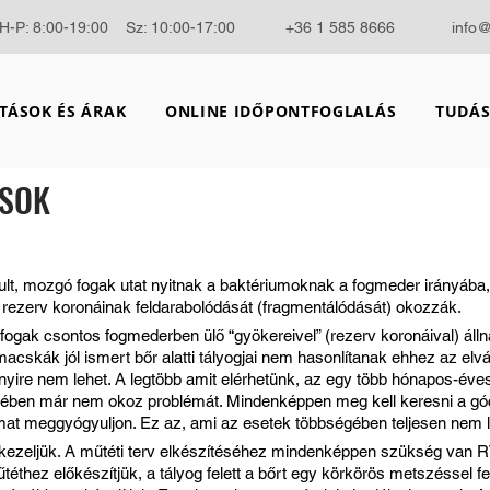
H-P: 8:00-19:00 Sz: 10:00-17:00
+36 1 585 8666
info
TÁSOK ÉS ÁRAK
ONLINE IDŐPONTFOGLALÁS
TUDÁS
ÁSOK
ult, mozgó fogak utat nyitnak a baktériumoknak a fogmeder irányába
k rezerv koronáinak feldarabolódását (fragmentálódását) okozzák.
 fogak csontos fogmederben ülő “gyökereivel” (rezerv koronáival) áll
cskák jól ismert bőr alatti tályogjai nem hasonlítanak ehhez az elv
bnyire nem lehet. A legtöbb amit elérhetünk, az egy több hónapos-éve
etében már nem okoz problémát. Mindenképpen meg kell keresni a gó
yamat meggyógyuljon. Ez az, ami az esetek többségében teljesen nem 
n kezeljük. A műtéti terv elkészítéséhez mindenképpen szükség van R
űtéthez előkészítjük, a tályog felett a bőrt egy körkörös metszéssel feln