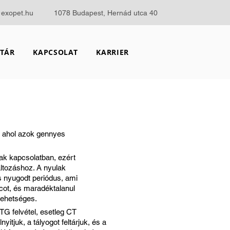
@exopet.hu
1078 Budapest, Hernád utca 40
TÁR
KAPCSOLAT
KARRIER
, ahol azok gennyes
nak kapcsolatban, ezért
áltozáshoz. A nyulak
s nyugodt periódus, ami
cot, és maradéktalanul
lehetséges.
TG felvétel, esetleg CT
yitjuk, a tályogot feltárjuk, és a