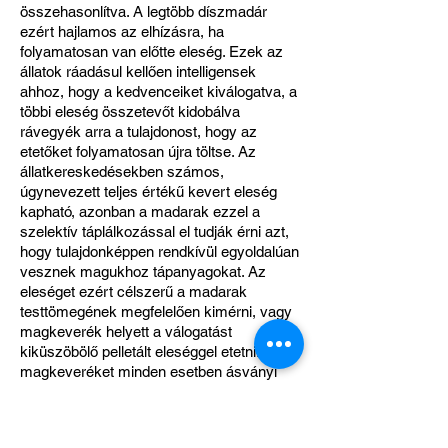
összehasonlítva. A legtöbb díszmadár
ezért hajlamos az elhízásra, ha
folyamatosan van előtte eleség. Ezek az
állatok ráadásul kellően intelligensek
ahhoz, hogy a kedvenceiket kiválogatva, a
többi eleség összetevőt kidobálva
rávegyék arra a tulajdonost, hogy az
etetőket folyamatosan újra töltse. Az
állatkereskedésekben számos,
úgynevezett teljes értékű kevert eleség
kapható, azonban a madarak ezzel a
szelektív táplálkozással el tudják érni azt,
hogy tulajdonképpen rendkívül egyoldalúan
vesznek magukhoz tápanyagokat. Az
eleséget ezért célszerű a madarak
testtömegének megfelelően kimérni, vagy
magkeverék helyett a válogatást
kiküszöbölő pelletált eleséggel etetni.
A
magkeveréket minden esetben ásványi
anyag és vitamin készítményekkel
szükséges kiegészíteni. Fajtól függően a
száraz eleség mellett változatosan lehet