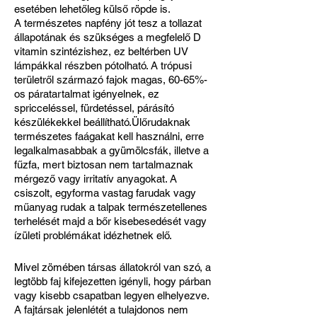
esetében lehetőleg külső röpde is.
A természetes napfény jót tesz a tollazat
állapotának és szükséges a megfelelő D
vitamin szintézishez, ez beltérben UV
lámpákkal részben pótolható. A trópusi
területről származó fajok magas, 60-65%-
os páratartalmat igényelnek, ez
spricceléssel, fürdetéssel, párásító
készülékekkel beállítható.Ülőrudaknak
természetes faágakat kell használni, erre
legalkalmasabbak a gyümölcsfák, illetve a
fűzfa, mert biztosan nem tartalmaznak
mérgező vagy irritatív anyagokat. A
csiszolt, egyforma vastag farudak vagy
műanyag rudak a talpak természetellenes
terhelését majd a bőr kisebesedését vagy
ízületi problémákat idézhetnek elő.
Mivel zömében társas állatokról van szó, a
legtöbb faj kifejezetten igényli, hogy párban
vagy kisebb csapatban legyen elhelyezve.
A fajtársak jelenlétét a tulajdonos nem