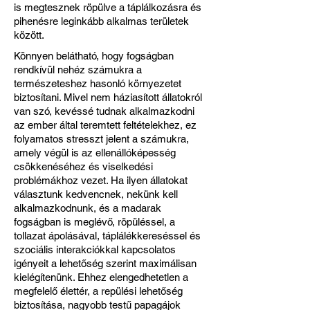
is megtesznek röpülve a táplálkozásra és
pihenésre leginkább alkalmas területek
között.
Könnyen belátható, hogy fogságban
rendkívül nehéz számukra a
természeteshez hasonló környezetet
biztosítani. Mivel nem háziasított állatokról
van szó, kevéssé tudnak alkalmazkodni
az ember által teremtett feltételekhez, ez
folyamatos stresszt jelent a számukra,
amely végül is az ellenállóképesség
csökkenéséhez és viselkedési
problémákhoz vezet. Ha ilyen állatokat
választunk kedvencnek, nekünk kell
alkalmazkodnunk, és a madarak
fogságban is meglévő, röpüléssel, a
tollazat ápolásával, táplálékkereséssel és
szociális interakciókkal kapcsolatos
igényeit a lehetőség szerint maximálisan
kielégítenünk. Ehhez elengedhetetlen a
megfelelő élettér, a repülési lehetőség
biztosítása, nagyobb testű papagájok