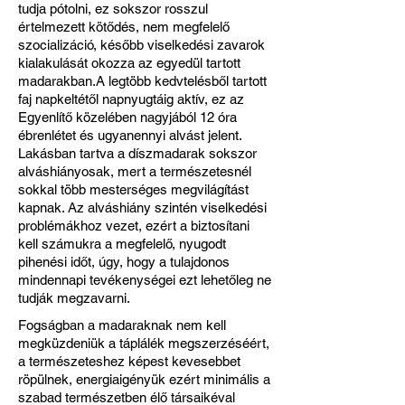
tudja pótolni, ez sokszor rosszul
értelmezett kötődés, nem megfelelő
szocializáció, később viselkedési zavarok
kialakulását okozza az egyedül tartott
madarakban.A legtöbb kedvtelésből tartott
faj napkeltétől napnyugtáig aktív, ez az
Egyenlítő közelében nagyjából 12 óra
ébrenlétet és ugyanennyi alvást jelent.
Lakásban tartva a díszmadarak sokszor
alváshiányosak, mert a természetesnél
sokkal több mesterséges megvilágítást
kapnak. Az alváshiány szintén viselkedési
problémákhoz vezet, ezért a biztosítani
kell számukra a megfelelő, nyugodt
pihenési időt, úgy, hogy a tulajdonos
mindennapi tevékenységei ezt lehetőleg ne
tudják megzavarni.
Fogságban a madaraknak nem kell
megküzdeniük a táplálék megszerzéséért,
a természeteshez képest kevesebbet
röpülnek, energiaigényük ezért minimális a
szabad természetben élő társaikéval