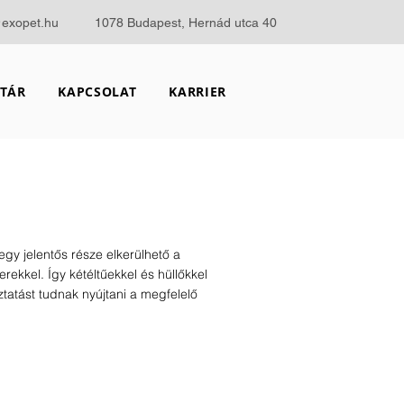
@exopet.hu
1078 Budapest, Hernád utca 40
TÁR
KAPCSOLAT
KARRIER
gy jelentős része elkerülhető a
ekkel. Így kétéltűekkel és hüllőkkel
ztatást tudnak nyújtani a megfelelő