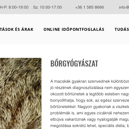
H-P: 8:00-19:00 Sz: 10:00-17:00
+36 1 585 8666
info
TÁSOK ÉS ÁRAK
ONLINE IDŐPONTFOGLALÁS
TUDÁS
BŐRGYÓGYÁSZAT
A macskák gyakran szenvednek különböz
jó részének diagnosztizálása nem egyszerű
okozott bőrtünetek a legtöbb esteben nag
bonyolíthatja, hogy sok, az egész szerveze
bőrtünetekkel. Nagyon gyakoriak a viszket
problémák is, ami egyes cicáknál nehezen 
elbújva vakaróznak vagy nyalogatják magu
megoldása sokrétű lehet, speciális diéta,