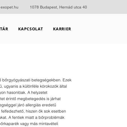
@exopet.hu
1078 Budapest, Hernád utca 40
TÁR
KAPCSOLAT
KARRIER
ő bőrgyógyászati betegségekben. Ezek
, ugyanis a különféle kórokozók által
yon hasonlóak. A helyzetet
tet érintő megbetegedés is járhat
egséggel járó allergiás eredetű
felfedezhető, hiszen ők sok esetben
kat. A fentiek miatt a bőrproblémák
 bőrkaparék vagy más mintavételi