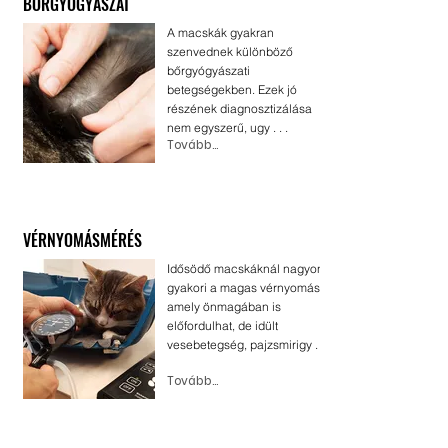
BŐRGYÓGYÁSZAT
A macskák gyakran
szenvednek különböző
bőrgyógyászati
betegségekben. Ezek jó
részének diagnosztizálása
nem egyszerű, ugy . . .
Tovább...
VÉRNYOMÁSMÉRÉS
Idősödő macskáknál nagyon
gyakori a magas vérnyomás,
amely önmagában is
előfordulhat, de idült
vesebetegség, pajzsmirigy . . .
Tovább...