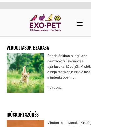
VÉDŐOLTÁSOK BEADÁSA
Rendelőnkben a legújabb
nemzetközi vakcinázási
ajánlásokat követjük. Mielőtt
cicája megkapja első oltását,
mindenképpen . . .
Tovább...
IDŐSKORI SZŰRÉS
Minden macskának szüksége