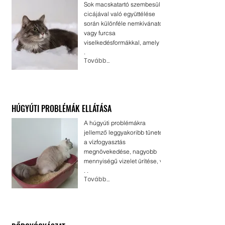
Sok macskatartó szembesül
cicájával való együttélése
során különféle nemkívánatos
vagy furcsa
viselkedésformákkal, amely . .
.
Tovább...
HÚGYÚTI PROBLÉMÁK ELLÁTÁSA
A húgyúti problémákra
jellemző leggyakoribb tünetek
a vízfogyasztás
megnövekedése, nagyobb
mennyiségű vizelet ürítése, v .
. .
Tovább...