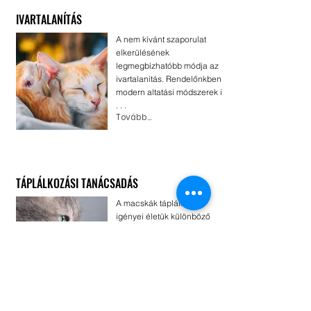
IVARTALANÍTÁS
A nem kívánt szaporulat
elkerülésének
legmegbízhatóbb módja az
ivartalanítás. Rendelőnkben
modern altatási módszerek igé
. . .
Tovább...
TÁPLÁLKOZÁSI TANÁCSADÁS
A macskák táplálkozási
igényei életük különböző
szakaszaiban nagymértékben
eltérnek, illetve életmódjuk is
befolyásolja, . . .
Tovább...