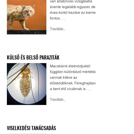
van állatorvosi vizsgálatra
évente legalább egyszer, de 7
éves kortól kezdve ez kiemelt
fontos . . .
Tovább...
KÜLSŐ ÉS BELSŐ PARAZITÁK
Macskáink életmódjuktól
függően különböző mértékben
vannak kitéve az
élősködőknek. Féreghajtásra
a bent élő cicáknak is . . .
Tovább...
VISELKEDÉSI TANÁCSADÁS