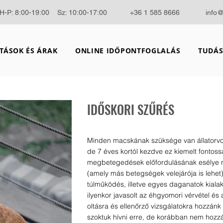
H-P: 8:00-19:00 Sz: 10:00-17:00
+36 1 585 8666
info
TÁSOK ÉS ÁRAK
ONLINE IDŐPONTFOGLALÁS
TUDÁS
IDŐSKORI SZŰRÉS
Minden macskának szüksége van állatorvos
de 7 éves kortól kezdve ez kiemelt fontos
megbetegedések előfordulásának esélye n
(amely más betegségek velejárója is lehet)
túlműködés, illetve egyes daganatok kialakul
ilyenkor javasolt az éhgyomori vérvétel és a
oltásra és ellenőrző vizsgálatokra hozzánk 
szoktuk hívni erre, de korábban nem hozzán