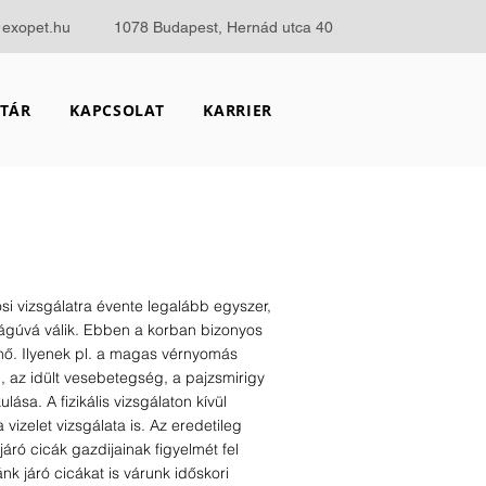
@exopet.hu
1078 Budapest, Hernád utca 40
TÁR
KAPCSOLAT
KARRIER
i vizsgálatra évente legalább egyszer,
ságúvá válik. Ebben a korban bizonyos
ő. Ilyenek pl. a magas vérnyomás
, az idült vesebetegség, a pajzsmirigy
ása. A fizikális vizsgálaton kívül
 vizelet vizsgálata is. Az eredetileg
járó cicák gazdijainak figyelmét fel
k járó cicákat is várunk időskori