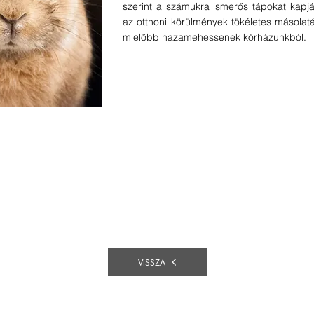
szerint a számukra ismerős tápokat kapj
az otthoni körülmények tökéletes másolatát
mielőbb hazamehessenek kórházunkból.
VISSZA