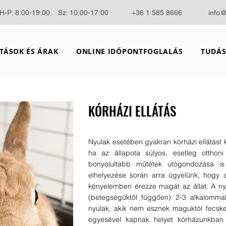
H-P: 8:00-19:00 Sz: 10:00-17:00
+36 1 585 8666
info
TÁSOK ÉS ÁRAK
ONLINE IDŐPONTFOGLALÁS
TUDÁS
KÓRHÁZI ELLÁTÁS
Nyulak esetében gyakran kórházi ellátást k
ha az állapota súlyos, esetleg otthoni
bonyolultabb műtétek utógondozása is
elhelyezése során arra ügyelünk, hogy
kényelemben érezze magát az állat. A nyu
(betegségüktől függően) 2-3 alkalomma
nyulak, akik nem esznek maguktól fecske
egyesével kapnak helyet kórházunkban k