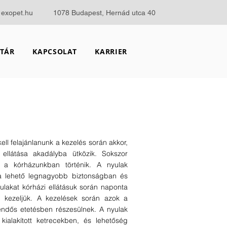
@exopet.hu
1078 Budapest, Hernád utca 40
TÁR
KAPCSOLAT
KARRIER
ell felajánlanunk a kezelés során akkor,
 ellátása akadályba ütközik. Sokszor
 a kórházunkban történik. A nyulak
 a lehető legnagyobb biztonságban és
lakat kórházi ellátásuk során naponta
l kezeljük. A kezelések során azok a
ndős etetésben részesülnek. A nyulak
ialakított ketrecekben, és lehetőség